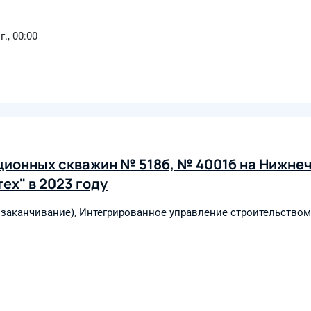
., 00:00
ционных скважин № 518б, № 4001б на Нижне
х" в 2023 году
 заканчивание)
,
Интегрированное управление строительством 