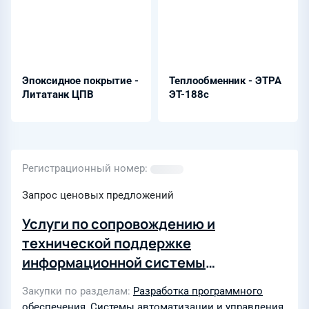
Эпоксидное покрытие -
Теплообменник - ЭТРА
Литатанк ЦПВ
ЭТ-188с
Регистрационный номер
Запрос ценовых предложений
Услуги по сопровождению и
технической поддержке
информационной системы
(Техническое обслуживание системы
Закупки по разделам
Разработка программного
хранения данных - СХД)
обеспечения
,
Системы автоматизации и управления
,