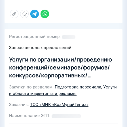
Регистрационный номер
Запрос ценовых предложений
Услуги по организации/проведению
конференций/семинаров/форумов/
конкурсов/корпоративных/
спортивных/культурных/
Закупки по разделам
Подготовка персонала
,
Услуги
праздничных и аналогичных
в области маркетинга и рекламы
мероприятий (Услуги по организации
Заказчик
ТОО «МНК «КазМунайТениз»
детского утренника к новому году)
Наименование ЭТП