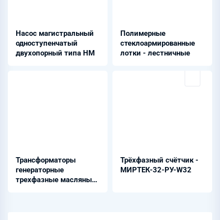
Насос магистральный
Полимерные
одноступенчатый
стеклоармированные
двухопорный типа НМ
лотки - лестничные
Трансформаторы
Трёхфазный счётчик -
генераторные
МИРТЕК-32-РУ-W32
трехфазные масляные
- ТДЦ-400000/220-У1