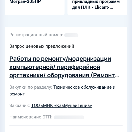
Метран-305ПР
прикладных программ
для ПЛК - Elicont-
OpenIDE
Регистрационный номер
Запрос ценовых предложений
Работы по ремонту/модернизации
компьютерной/ периферийной
оргтехники/ оборудования (Ремонт
копировальной и множительной
Закупки по разделу
Техническое обслуживание и
техники)
ремонт
Заказчик
ТОО «МНК «КазМунайТениз»
Наименование ЭТП