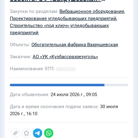
филиала АО «УК
Закупки по разделам
Вибрационное оборудование
,
«Кузбассразрезуголь»
Проектирование угледобывающих предприятий
,
«Вахрушевский угольный разрез» в
Строительство «под ключ» угледобывающих
части замены грохота шнекового на
предприятий
грохот инерционный» в 2026г
Объекты
Обогатительная фабрика Вахрушевская
Заказчик
АО «УК «Кузбассразрезуголь»
Наименование ЭТП
Дата объявления
24 июля 2026 г., 09:05
Дата и время окончания подачи заявок
30 июля
2026 г., 16:10