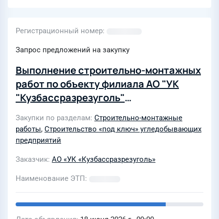
Регистрационный номер
Запрос предложений на закупку
Выполнение строительно-монтажных
работ по объекту филиала АО "УК
"Кузбассразрезуголь"
"Краснобродский угольный разрез": -
Закупки по разделам
Строительно-монтажные
"АБК в районе разреза Красный Брод"
работы
,
Строительство «под ключ» угледобывающих
инв.№06\0120244
предприятий
Заказчик
АО «УК «Кузбассразрезуголь»
Наименование ЭТП