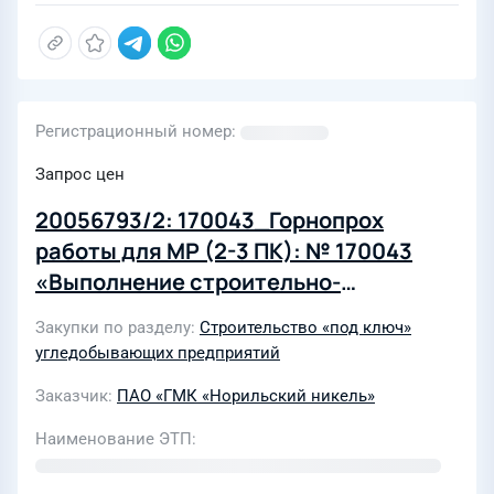
Регистрационный номер
Запрос цен
20056793/2: 170043_Горнопрох
работы для МР (2-3 ПК): № 170043
«Выполнение строительно-
монтажных и горнопроходческих
Закупки по разделу
Строительство «под ключ»
работ на объектах подземного
угледобывающих предприятий
рудника «Заполярный» в составе
Заказчик
ПАО «ГМК «Норильский никель»
горно-капитальных выработок по
проекту «Рудник «Заполярный».
Наименование ЭТП
Комбинированная от