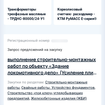
Трансформаторы
Кориолисовый
трехфазные масляные
счетчик- расходомер -
- ТРДНС-80000/24-У1
KTM РуМАСС Е-серия®
Регистрационный номер
Запрос предложений на закупку
выполнение строительно-монтажных
работ по объекту «Здание
локомотивного депо» (Усиление плит
покрытия, ремонт отмостки,
Закупки по разделам
Строительно-монтажные
восстановление поверхности
работы
,
Свайные работы. Устройство фундаментов
,
стеновых ж/б панелей) филиала
Строительство «под ключ» угледобывающих
«Бачатский угольный разрез»
предприятий
,
Железобетонные изделия (ЖБИ)