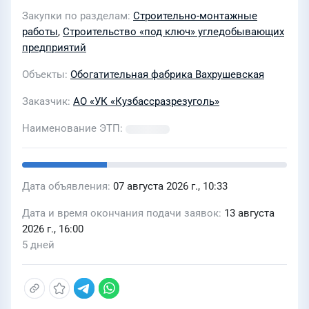
"Кузбассразрезуголь" "Вахрушевский
Закупки по разделам
Строительно-монтажные
угольный разрез"
работы
,
Строительство «под ключ» угледобывающих
предприятий
Объекты
Обогатительная фабрика Вахрушевская
Заказчик
АО «УК «Кузбассразрезуголь»
Наименование ЭТП
Дата объявления
07 августа 2026 г., 10:33
Дата и время окончания подачи заявок
13 августа
2026 г., 16:00
5 дней