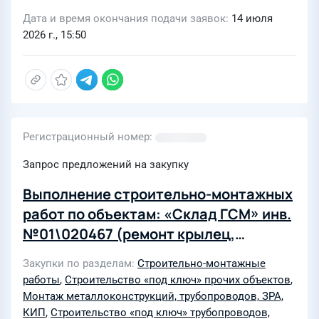
Дата и время окончания подачи заявок
14 июля
2026 г., 15:50
Регистрационный номер
Запрос предложений на закупку
Выполнение строительно-монтажных
работ по объектам: «Склад ГСМ» инв.
№01\020467 (ремонт крылец,
отмостки), «АЗС 169.2 м2» инв.
Закупки по разделам
Строительно-монтажные
№01\200032 (ремонт крылец,
работы
,
Строительство «под ключ» прочих объектов
,
колодцев, отмостки), «Здание ОФ
Монтаж металлоконструкций, трубопроводов, ЗРА,
(Погрузочные бункера) 5016.4м2»
КИП
,
Строительство «под ключ» трубопроводов,