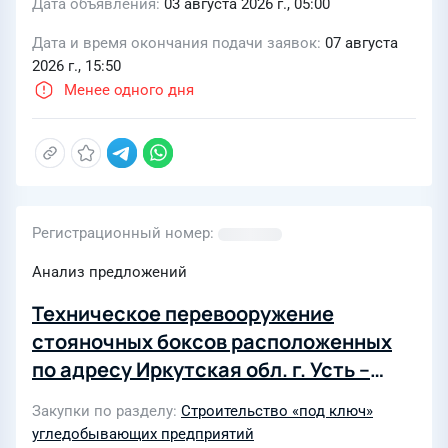
Дата объявления
03 августа 2026 г., 05:00
Дата и время окончания подачи заявок
07 августа
2026 г., 15:50
Менее одного дня
Регистрационный номер
Анализ предложений
Техническое перевооружение
стояночных боксов расположенных
по адресу Иркутская обл. г. Усть –
Илимск, Промышленная площадка УИ
Закупки по разделу
Строительство «под ключ»
ЛПК. Автотранспортный цех Филиал
угледобывающих предприятий