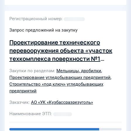
Регистрационный номер
Запрос предложений на закупку
Проектирование технического
перевооружения объекта «участок
техкомплекса поверхности №1
«Краснобродский» филиала
Закупки по разделам
Мельницы, дробилки
,
«Краснобродский угольный разрез»
Проектирование угледобывающих предприятий
,
АО «УК «Кузбассразрезуголь» в части
Строительство «под ключ» угледобывающих
размещения дробильно-
предприятий
сортировочных установок,
Заказчик
АО «УК «Кузбассразрезуголь»
организации складов хранения угля,
Наименование ЭТП
погрузки в ж/д вагоны и
автотранспорт» в 2026г