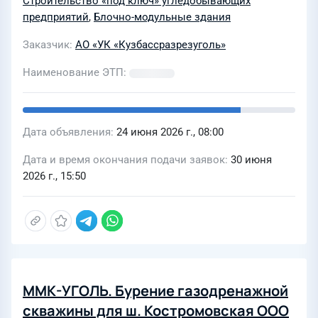
Строительство «под ключ» угледобывающих
инв.№05\63414, «Здание склада
предприятий
,
Блочно-модульные здания
магнетита» инв.№05\0852-001,
Заказчик
АО «УК «Кузбассразрезуголь»
«Здание гаража для автотранспорта
с мехцехом» инв.№05\0845-001
Наименование ЭТП
филиала «Бачатский угольный
разрез» АО «УК
«Кузбассразрезуголь»
Дата объявления
24 июня 2026 г., 08:00
Дата и время окончания подачи заявок
30 июня
2026 г., 15:50
ММК-УГОЛЬ. Бурение газодренажной
скважины для ш. Костромовская ООО