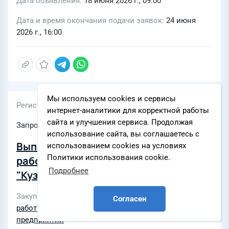
Дата объявления
18 июня 2026 г., 09:00
Дата и время окончания подачи заявок
24 июня
2026 г., 16:00
Мы используем cookies и сервисы
Регистрационный номер
интернет-аналитики для корректной работы
сайта и улучшения сервиса. Продолжая
Запрос предложений на закупку
использование сайта, вы соглашаетесь с
Выполнение строительно-монтажных
использованием cookies на условиях
Политики использования cookie.
работ по объектам филиала АО "УК
Подробнее
"Кузбассразрезуголь"
"Краснобродский угольный разрез"
Закупки по разделам
Строительно-монтажные
Согласен
(16 объектов)
работы
,
Строительство «под ключ» угледобывающих
предприятий