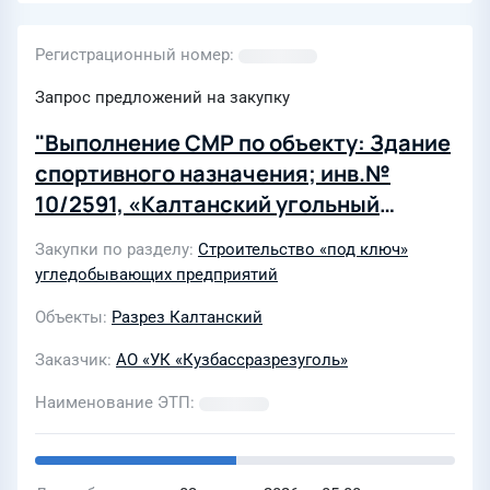
Регистрационный номер
Запрос предложений на закупку
"Выполнение СМР по объекту: Здание
спортивного назначения; инв.№
10/2591, «Калтанский угольный
разрез» АО "УК "Кузбассразрезуголь"
Закупки по разделу
Строительство «под ключ»
в 2026г."
угледобывающих предприятий
Объекты
Разрез Калтанский
Заказчик
АО «УК «Кузбассразрезуголь»
Наименование ЭТП