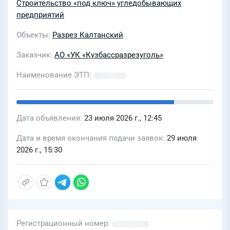
угольный разрез» АО УК
Строительство «под ключ» угледобывающих
«Кузбассразрезуголь» в части
предприятий
актуализации проектных решений
Объекты
Разрез Калтанский
Заказчик
АО «УК «Кузбассразрезуголь»
Наименование ЭТП
Дата объявления
23 июля 2026 г., 12:45
Дата и время окончания подачи заявок
29 июля
2026 г., 15:30
Регистрационный номер