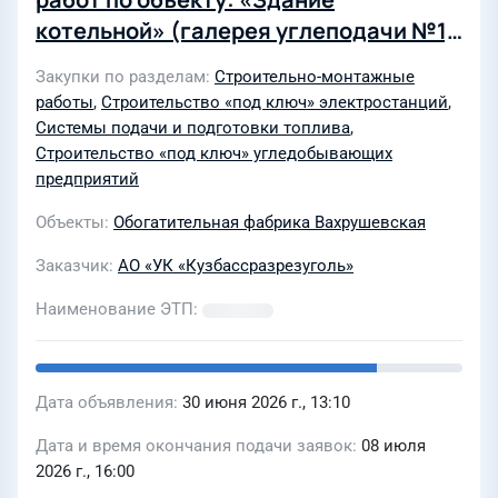
котельной» (галерея углеподачи №1,
галерея золоудаления №2) инв.
Закупки по разделам
Строительно-монтажные
№06\0120307 филиал «Вахрушевский
работы
,
Строительство «под ключ» электростанций
,
угольный разрез» в 2026г
Системы подачи и подготовки топлива
,
Строительство «под ключ» угледобывающих
предприятий
Объекты
Обогатительная фабрика Вахрушевская
Заказчик
АО «УК «Кузбассразрезуголь»
Наименование ЭТП
Дата объявления
30 июня 2026 г., 13:10
Дата и время окончания подачи заявок
08 июля
2026 г., 16:00