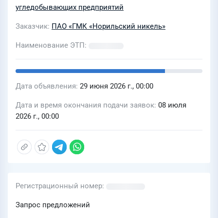
объектах подземного рудника
угледобывающих предприятий
«Заполярный» в составе горно-
Заказчик
ПАО «ГМК «Норильский никель»
капитальных выработок по проекту
«Рудник «Заполярный».
Наименование ЭТП
Комбинированная от
Дата объявления
29 июня 2026 г., 00:00
Дата и время окончания подачи заявок
08 июля
2026 г., 00:00
Регистрационный номер
Запрос предложений