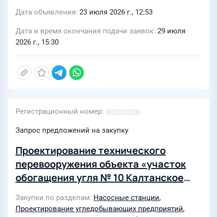
Дата объявления
23 июля 2026 г., 12:53
Дата и время окончания подачи заявок
29 июля
2026 г., 15:30
Регистрационный номер
Запрос предложений на закупку
Проектирование технического
перевооружения объекта «участок
обогащения угля № 10 Калтанское
поле ОУ с КНС рег. номер А68-01414-
Закупки по разделам
Насосные станции
,
0065» филиала «Калтанский
Проектирование угледобывающих предприятий
,