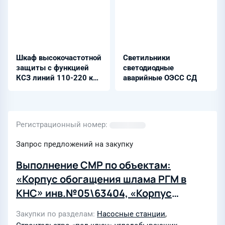
Шкаф высокочастотной
Светильники
защиты с функцией
светодиодные
КСЗ линий 110-220 кВ
аварийные ОЭСС СД
- Ш2600 07.56х
Регистрационный номер
Запрос предложений на закупку
Выполнение СМР по объектам:
«Корпус обогащения шлама РГМ в
КНС» инв.№05\63404, «Корпус
обогащения ОМ» инв.№05\63403,
Закупки по разделам
Насосные станции
,
«Пункт погрузки угля в ж/д вагоны»