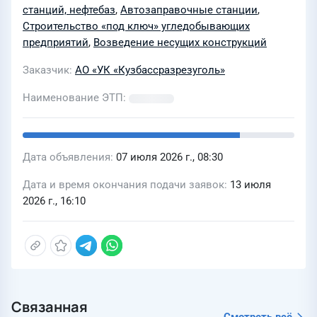
станций, нефтебаз
,
Автозаправочные станции
,
инв. №01\000243 (усиление
Строительство «под ключ» угледобывающих
строительных конструкций и
предприятий
,
Возведение несущих конструкций
восстановление бетонных полов,
Заказчик
АО «УК «Кузбассразрезуголь»
согласно РД№464-РД-2026), «Здание
ОФ (Яма привозных углей)» инв.
Наименование ЭТП
№01\000263 (усиление строительных
конструкций, согласно РД№465-
РД-2026) филиала «Кедровский
Дата объявления
07 июля 2026 г., 08:30
угольный разрез» в 2026-2027г
Дата и время окончания подачи заявок
13 июля
2026 г., 16:10
Связанная