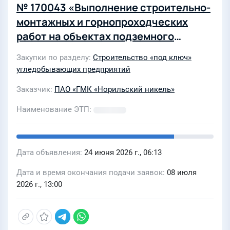
№ 170043 «Выполнение строительно-
монтажных и горнопроходческих
работ на объектах подземного
рудника «Заполярный» в составе
Закупки по разделу
Строительство «под ключ»
горно-капитальных выработок по
угледобывающих предприятий
проекту «Рудник «Заполярный».
Заказчик
ПАО «ГМК «Норильский никель»
Комбинированная отработка
оставшихся запасов вкрапленных руд
Наименование ЭТП
месторождения «Норильск-1» /шифр
РЗ-КОМ / (для ввода II и III пусковых
комплексов) для ООО «Медвежий
Дата объявления
24 июня 2026 г., 06:13
ручей»
Дата и время окончания подачи заявок
08 июля
2026 г., 13:00