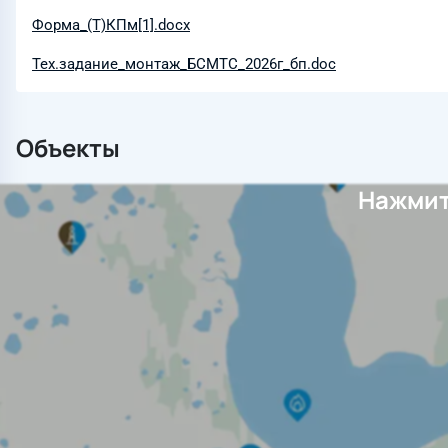
Форма_(Т)КПм[1].docx
Тех.задание_монтаж_БСМТС_2026г_бп.doc
Объекты
Нажмит