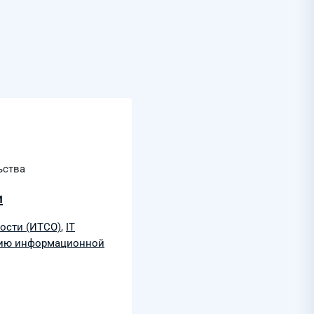
ьства
и
ости (ИТСО)
,
IT
нию информационной