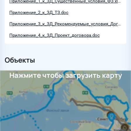
Приложение_1_к_ЗД_Существенные_условия_ФЗ.xlsx
Приложение_2_к_ЗД_ТЗ.doc
Приложение_3_к_ЗД_Рекомендуемые_условия_Договора.docx
Приложение_4_к_ЗД_Проект_договора.doc
Объекты
Нажмите чтобы загрузить карту