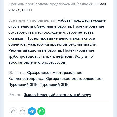
Крайний срок подачи предложений (заявок)
22 мая
2026 г., 00:00
Все закупки по разделам
Работы предшествующие
строительству. Земляные работы
,
Проектирование
обустройства месторождений, строительства
скважин
,
Проектирование демонтажа и сноса
объектов
,
Разработка проектов рекультивации
,
Рекультивационные работы
,
Проектирование
трубопроводов, станций, нефтебаз
,
Услуги по
восстановлению биоресурсов
Объекты
Юрхаровское месторождение
,
Конденсатопровод Юрхаровское месторождение -
Пуровский ЗПК
,
Пуровский ЗПК
Регион
Ямало-Ненецкий автономный округ