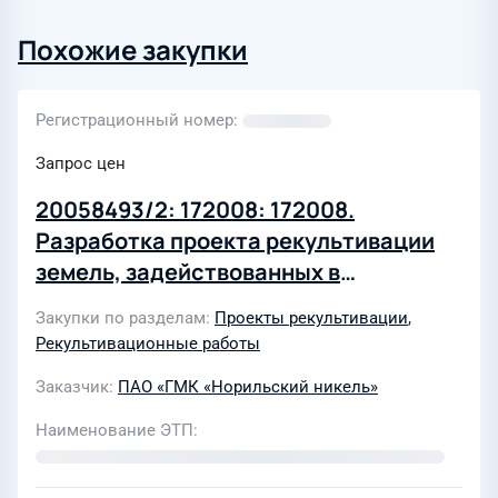
Похожие закупки
Регистрационный номер
Запрос цен
20058493/2: 172008: 172008.
Разработка проекта рекультивации
земель, задействованных в
производственно-хозяйственной
Закупки по разделам
Проекты рекультивации
,
деятельности АО «Норильский
Рекультивационные работы
комбинат»
Заказчик
ПАО «ГМК «Норильский никель»
Наименование ЭТП