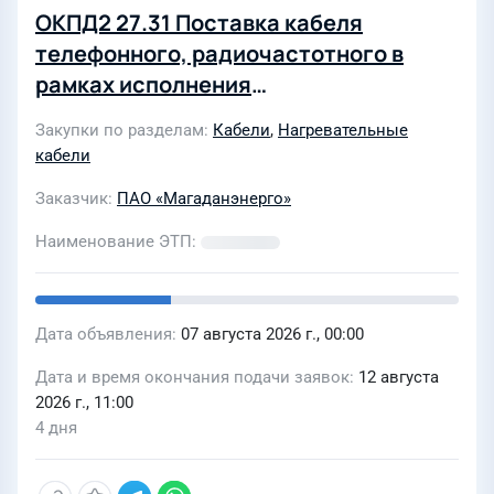
ОКПД2 27.31 Поставка кабеля
телефонного, радиочастотного в
рамках исполнения
производственных, инвестиционной
Закупки по разделам
Кабели
,
Нагревательные
программ филиала ЮЭС (M_510-3-
кабели
167) и кабеля греющего для нужд
Заказчик
ПАО «Магаданэнерго»
филиалов ПАО «Магаданэнерго»
Наименование ЭТП
Дата объявления
07 августа 2026 г., 00:00
Дата и время окончания подачи заявок
12 августа
2026 г., 11:00
4 дня