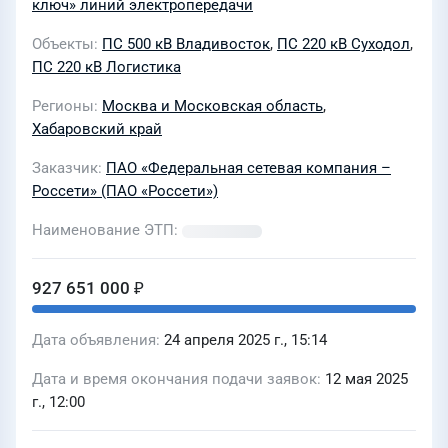
строительством заходов на ПС 220 кВ
ключ» линий электропередачи
Логистика ориентировочной
Объекты
ПС 500 кВ Владивосток
,
ПС 220 кВ Суходол
,
протяженностью 2х5,5 км, с
ПС 220 кВ Логистика
образованием ВЛ 220 кВ Владивосток
Регионы
Москва и Московская область
,
Логистика и ВЛ 220 кВ Логистика
Хабаровский край
Суходол (для ТП энергопринимающих
устройств и объектов по
Заказчик
ПАО «Федеральная сетевая компания –
Россети» (ПАО «Россети»)
производству электрической энергии
ООО «ФинИнвест»)» (S080081157,
Наименование ЭТП
ФИП - 3338470)
927 651 000 ₽
Дата объявления
24 апреля 2025 г., 15:14
Дата и время окончания подачи заявок
12 мая 2025
г., 12:00