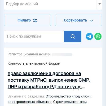
Подбор компаний
Фильтр
Сортировать
Регистрационный номер
Конкурс в электронной форме
право заключения договора на
поставку МТРиО, выполнение СМР,
ПНР и разработку РД по титулу:
«Реконструкция ВЛ 220 кВ
Закупки по разделам
Строительство «под ключ»
Владивосток Суходол со
электросетевых объектов
,
Строительство «под