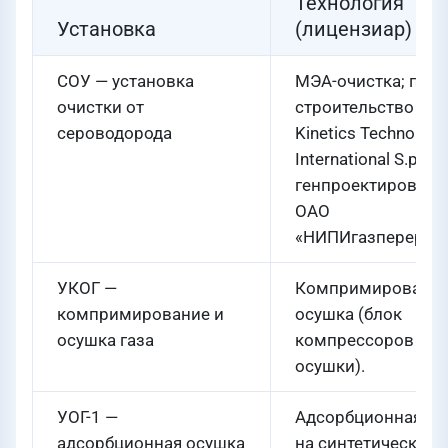
Технология
Установка
(лицензиар)
СОУ — установка
МЭА-очистка; прое
очистки от
строительство —
сероводорода
Kinetics Technology
International S.p.A.;
генпроектировщик
ОАО
«НИПИгазперерабо
УКОГ —
Компримирование
компримирование и
осушка (блок
осушка газа
компрессоров и
осушки).
УОГ-1 —
Адсорбционная ос
адсорбционная осушка
на синтетических