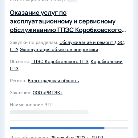
Оказание услуг по
эксплуатационному и сервисному
обслуживанию ГПЭС Коробковского
ГПЗ ТПП «Волгограднефтегаз» ООО
Закупки по разделам
Обслуживание и ремонт ДЭС,
«РИТЭК» в период 01.04.2023 года по
ГПУ
,
Эксплуатация объектов энергетики
31.12.2025 года
Объекты
ГПЭС Коробковского ГПЗ
,
Коробковский
ГПЗ
Регион
Волгоградская область
Заказчик
ООО «РИТЭК»
Наименование ЭТП
Дата объявления
29 декабря 2022 г., 00:00