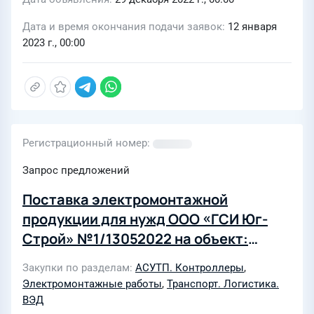
Дата и время окончания подачи заявок
12 января
2023 г., 00:00
Регистрационный номер
Запрос предложений
Поставка электромонтажной
продукции для нужд ООО «ГСИ Юг-
Строй» №1/13052022 на объект:
«Техническое перевооружение
Закупки по разделам
АСУТП. Контроллеры
,
участка приема сырья, хранения и
Электромонтажные работы
,
Транспорт. Логистика.
отгрузки продукции с внедрением
ВЭД