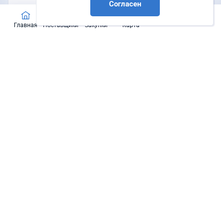
Согласен
Главная
Поставщики
Закупки
Карта
Схема развития электроэнергетики
Волгоградской области на 2022 – 2026 годы
Местоположение
Уточнить
Нажмите чтобы загрузить карту