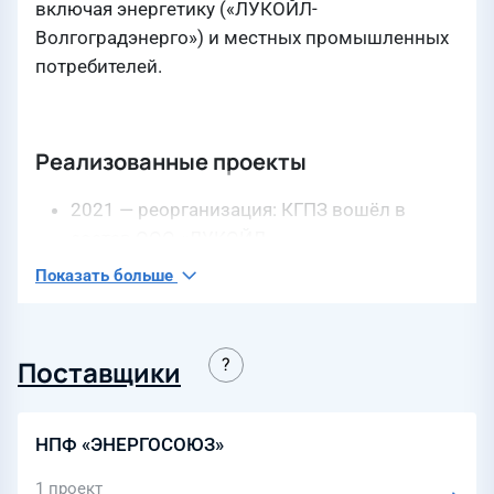
включая энергетику («ЛУКОЙЛ-
Волгоградэнерго») и местных промышленных
потребителей.
Реализованные проекты
2021 — реорганизация: КГПЗ вошёл в
состав ООО «ЛУКОЙЛ-
Волгограднефтепереработка» в статусе
Показать больше
ТПП; операционная деятельность
сохранена, создана единая оргструктура и
контуры управления.
Поставщики
НПФ «ЭНЕРГОСОЮЗ»
1 проект