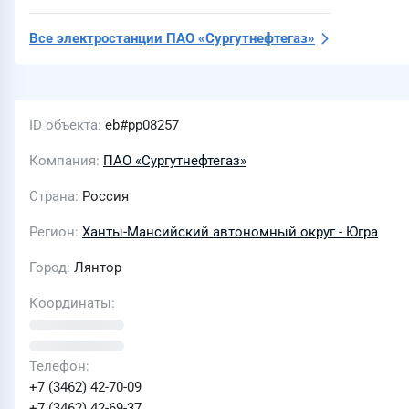
Все электростанции
ПАО «Сургутнефтегаз»
ID объекта
eb#pp08257
Компания
ПАО «Сургутнефтегаз»
Страна
Россия
Регион
Ханты-Мансийский автономный округ - Югра
Город
Лянтор
Координаты
Телефон
+7 (3462) 42-70-09
+7 (3462) 42-69-37