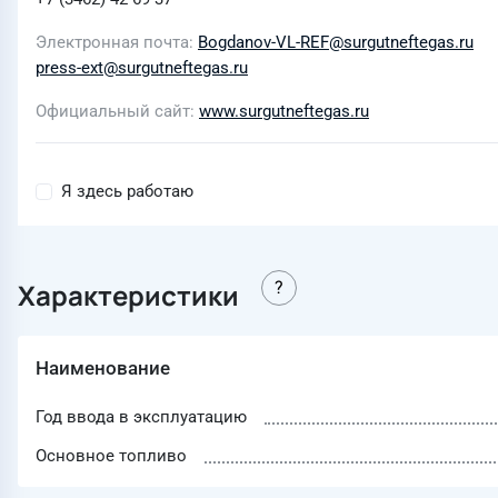
Электронная почта
Bogdanov-VL-REF@surgutneftegas.ru
press-ext@surgutneftegas.ru
Официальный сайт
www.surgutneftegas.ru
Я здесь работаю
Характеристики
Наименование
Год ввода в эксплуатацию
Основное топливо