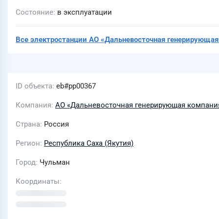
Состояние
в эксплуатации
Все электростанции
АО «Дальневосточная генерирующая
ID объекта
eb#pp00367
Компания
АО «Дальневосточная генерирующая компания
Страна
Россия
Регион
Республика Саха (Якутия)
Город
Чульман
Координаты