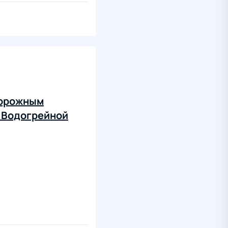
дорожным
и Водогрейной