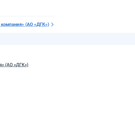
 компания»
(АО «ДГК»)
» (АО «ДГК»)