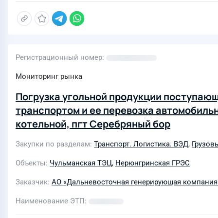
Регистрационный номер
Мониторинг рынка
Погрузка угольной продукции поступаю
транспортом и ее перевозка автомобиль
котельной, пгт Серебряный бор
Закупки по разделам
Транспорт. Логистика. ВЭД
,
Грузов
Объекты
Чульманская ТЭЦ
,
Нерюнгринская ГРЭС
Заказчик
АО «Дальневосточная генерирующая компания»
Наименование ЭТП