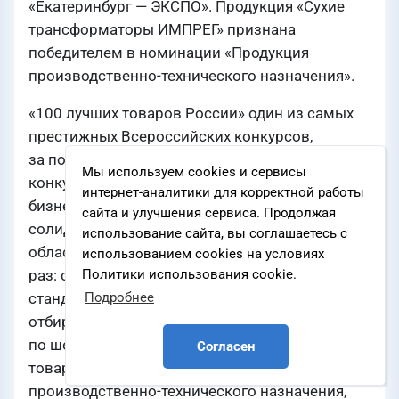
«Екатеринбург — ЭКСПО». Продукция «Сухие
трансформаторы ИМПРЕГ» признана
победителем в номинации «Продукция
производственно-технического назначения».
«100 лучших товаров России» один из самых
престижных Всероссийских конкурсов,
за победу в котором традиционно
Мы используем cookies и сервисы
конкурируют представители уральского
интернет-аналитики для корректной работы
бизнеса. В следующем году премия отметит
сайта и улучшения сервиса. Продолжая
солидный юбилей — 30 лет. А в Свердловской
использование сайта, вы соглашаетесь с
области региональный этап проходит в третий
использованием cookies на условиях
раз: специалисты Уральского «Центра
Политики использования cookie.
стандартизации, метрологии и испытаний»
Подробнее
отбирают самых достойных претендентов
по шести номинациям — продовольственные
Согласен
товары, промышленные товары, продукция
производственно-технического назначения,