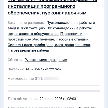
инсталляции программного
обеспечения, пусконаладочным
работам системы электрообогрева
Закупки по разделам
Пусконаладочные работы и
(СЭО) на объекте: "ЦПС с КНС
ввод в эксплуатацию
,
Пусконаладочные работы
Русского месторождения"
нефтегазового оборудования
,
IT решения и
программное обеспечение
,
Насосные станции
,
Системы электрообогрева, электронагреватели
,
Нагревательные кабели
Объекты
Русское месторождение
Заказчик
АО «Тюменнефтегаз»
Наименование ЭТП
Дата объявления
29 июля 2026 г., 08:03