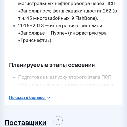
магистральных нефтепроводов через ПСП
«Заполярное»; фонд скважин достиг 262 (в
т.ч. 45 многозабойных, 9 FishBone).
2016–2018 — интеграция с системой
«Заполярье — Пурпе» (инфраструктура
«Транснефти»).
Планируемые этапы освоения
Подготовка к запуску второго этапа ПСП
«Заполярное» и напорного нефтепровода
«ЦПС – ПСП «Заполярное».
Показать больше
Поставщики