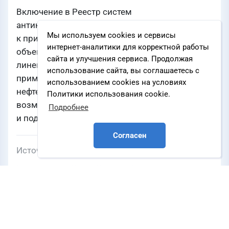
Включение в Реестр систем
антикоррозионных покрытий, рекомендуемых
Мы используем cookies и сервисы
к применению при строительстве и ремонте
интернет-аналитики для корректной работы
объектов ПАО «НК «Роснефть» означает, что
сайта и улучшения сервиса. Продолжая
линейка материалов ТРИОКОР доступна для
использование сайта, вы соглашаетесь с
применения на самых ответственных объектах
использованием cookies на условиях
нефтегазового сектора, что открывает новые
Политики использования cookie.
возможности для наших партнеров
Подробнее
и подрядчиков.
Согласен
Источник
o3.com
НЕФТЬ И ГАЗ
СПГ
ХИМИЯ
Компании
Компания О3
,
ОАО «Ямал СПГ»
,
ПАО «НК
«Роснефть»
,
Иркутская нефтяная компания