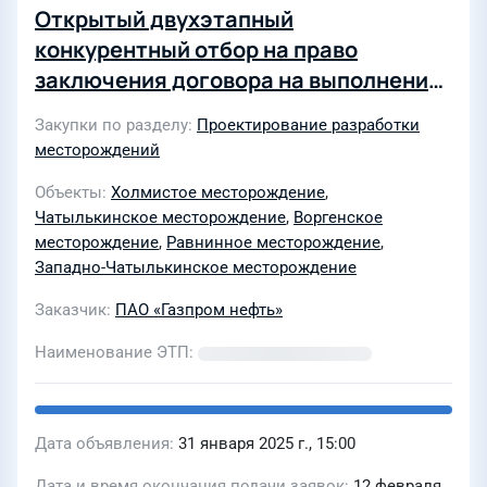
Открытый двухэтапный
конкурентный отбор на право
заключения договора на выполнение
комплекса СМР по объектам добычи,
Закупки по разделу
Проектирование разработки
подготовки и транспорта газа
месторождений
Отдаленной группы месторождений
Объекты
Холмистое месторождение
,
для нужд АО «Газпромнефть-ННГ" в
Чатылькинское месторождение
,
Воргенское
2025-2027гг
месторождение
,
Равнинное месторождение
,
Западно-Чатылькинское месторождение
Заказчик
ПАО «Газпром нефть»
Наименование ЭТП
Дата объявления
31 января 2025 г., 15:00
Дата и время окончания подачи заявок
12 февраля