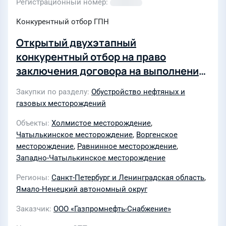
Регистрационный номер
Конкурентный отбор ГПН
Открытый двухэтапный
конкурентный отбор на право
заключения договора на выполнение
комплекса работ по обустройству
Закупки по разделу
Обустройство нефтяных и
кустов скважин, нефтяной и газовой
газовых месторождений
инфраструктуры Отдаленной группы
Объекты
Холмистое месторождение
,
месторождения для нужд АО
Чатылькинское месторождение
,
Воргенское
«Газпромнефть-ННГ" в 2024-2027гг
месторождение
,
Равнинное месторождение
,
Западно-Чатылькинское месторождение
Регионы
Санкт-Петербург и Ленинградская область
,
Ямало-Ненецкий автономный округ
Заказчик
ООО «Газпромнефть-Снабжение»