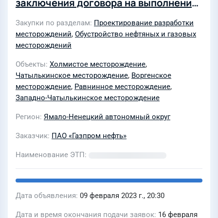
заключения договора на выполнение
работ СМР по объектам обустройства
Закупки по разделам
Проектирование разработки
кустов скважин, нефтяной и газовой
месторождений
,
Обустройство нефтяных и газовых
инфраструктуры Отдаленной группы
месторождений
месторождения для нужд АО
Объекты
Холмистое месторождение
,
«Газпромнефть-ННГ" в 2023-2026гг
Чатылькинское месторождение
,
Воргенское
месторождение
,
Равнинное месторождение
,
Западно-Чатылькинское месторождение
Регион
Ямало-Ненецкий автономный округ
Заказчик
ПАО «Газпром нефть»
Наименование ЭТП
Дата объявления
09 февраля 2023 г., 20:30
Дата и время окончания подачи заявок
16 февраля