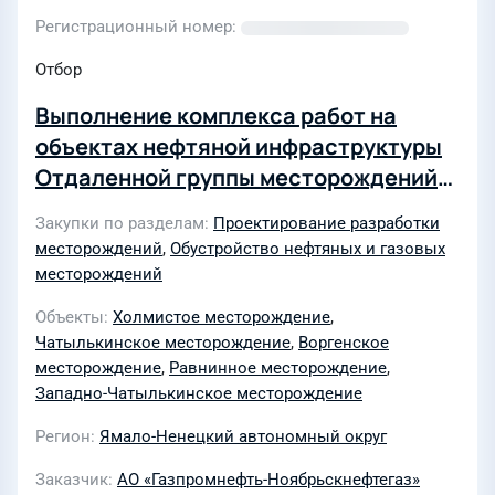
Регистрационный номер
Отбор
Выполнение комплекса работ на
объектах нефтяной инфраструктуры
Отдаленной группы месторождений
для нужд АО "Газпромнефть-
Закупки по разделам
Проектирование разработки
Ноябрьскнефтегаз" в 2022г (2 Лота)
месторождений
,
Обустройство нефтяных и газовых
месторождений
Объекты
Холмистое месторождение
,
Чатылькинское месторождение
,
Воргенское
месторождение
,
Равнинное месторождение
,
Западно-Чатылькинское месторождение
Регион
Ямало-Ненецкий автономный округ
Заказчик
АО «Газпромнефть-Ноябрьскнефтегаз»