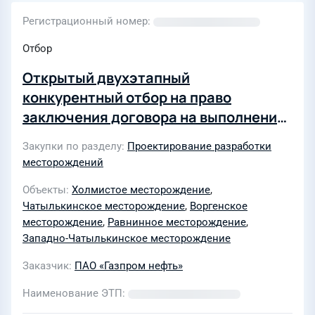
Регистрационный номер
Отбор
Открытый двухэтапный
конкурентный отбор на право
заключения договора на выполнение
комплекса работ по объектам
Закупки по разделу
Проектирование разработки
добычи, подготовки и транспорта
месторождений
газа Отдаленной группы
Объекты
Холмистое месторождение
,
месторождений для нужд АО
Чатылькинское месторождение
,
Воргенское
«Газпромнефть-ННГ" в 2025-2029гг
месторождение
,
Равнинное месторождение
,
Западно-Чатылькинское месторождение
Заказчик
ПАО «Газпром нефть»
Наименование ЭТП