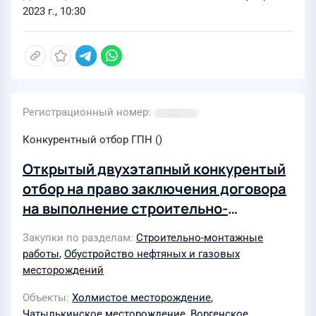
2023 г., 10:30
Регистрационный номер
Конкурентный отбор ГПН ()
Открытый двухэтапный конкурентый
отбор на право заключения договора
на выполнение строительно-
монтажных работ (СМР) по объектам
Закупки по разделам
Строительно-монтажные
вспомогательной инфраструктуры
работы
,
Обустройство нефтяных и газовых
Отдаленной группы месторождений
месторождений
для нужд АО "Газпромнефть-ННГ" в
Объекты
Холмистое месторождение
,
2023-2024гг
Чатылькинское месторождение
,
Воргенское