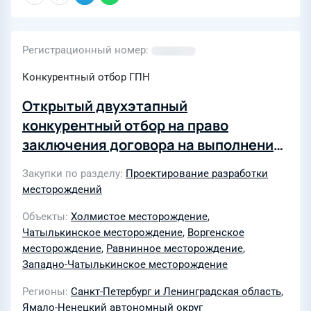
Регистрационный номер
Конкурентный отбор ГПН
Открытый двухэтапный
конкурентный отбор на право
заключения договора на выполнение
комплекса СМР по объектам добычи,
Закупки по разделу
Проектирование разработки
подготовки и транспорта газа
месторождений
Отдаленной группы месторождений
Объекты
Холмистое месторождение
,
для нужд АО «Газпромнефть-ННГ" в
Чатылькинское месторождение
,
Воргенское
2025-2027гг
месторождение
,
Равнинное месторождение
,
Западно-Чатылькинское месторождение
Регионы
Санкт-Петербург и Ленинградская область
,
Ямало-Ненецкий автономный округ