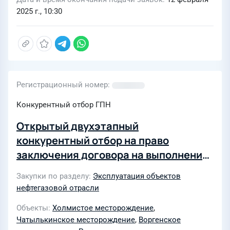
2025 г., 10:30
Регистрационный номер
Конкурентный отбор ГПН
Открытый двухэтапный
конкурентный отбор на право
заключения договора на выполнение
комплекса работ по объектам
Закупки по разделу
Эксплуатация объектов
добычи, подготовки и транспорта
нефтегазовой отрасли
газа Отдаленной группы
Объекты
Холмистое месторождение
,
месторождений для нужд АО
Чатылькинское месторождение
,
Воргенское
«Газпромнефть-ННГ" в 2025-2029гг