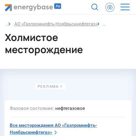
АО «Газпромнефть-Ноябрьскнефтегаз»
Холмистое ме
Холмистое
месторождение
Фазовое состояние
нефтегазовое
Все месторождения
АО «Газпромнефть-
Ноябрьскнефтегаз»