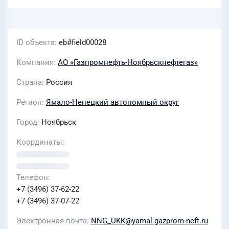
ID объекта
eb#field00028
Компания
АО «Газпромнефть-Ноябрьскнефтегаз»
Страна
Россия
Регион
Ямало-Ненецкий автономный округ
Город
Ноябрьск
Координаты
Телефон
+7 (3496) 37-62-22
+7 (3496) 37-07-22
Электронная почта
NNG_UKK@yamal.gazprom-neft.ru