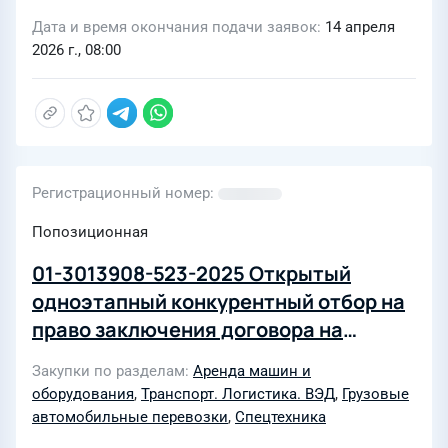
Дата и время окончания подачи заявок
14 апреля
2026 г., 08:00
Регистрационный номер
Попозиционная
01-3013908-523-2025 Открытый
одноэтапный конкурентный отбор на
право заключения договора на
оказание автотранспортных услуг
Закупки по разделам
Аренда машин и
грузоперевозящей и
оборудования
,
Транспорт. Логистика. ВЭД
,
Грузовые
пассажироперевозящей техникой для
автомобильные перевозки
,
Спецтехника
нужд ООО "Газпромнефть-