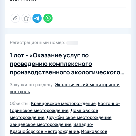
Регистрационный номер
1 лот - «Оказание услуг по
проведению комплексного
производственного экологического
мониторинга при нефтедобыче на
Закупки по разделу
Экологический мониторинг и
Кравцовском месторождении (Д-6) в
контроль
2024 году»; 2 лот - «Оказание услуг
Объекты
Кравцовское месторождение
,
Восточно-
по проведению мониторинга
Горинское месторождение
,
Домновское
состояния окружающей природной
месторождение
,
Дружбинское месторождение
,
среды на Восточно-Горинском,
Зайцевское месторождение
,
Западно-
Домновском, Дружбинском,
Красноборское месторождение
,
Исаковское