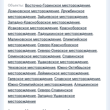
Красноборском, Исаковском,
Объекты
Восточно-Горинское месторождение
,
Красноборском, Ладушкинском,
Домновское месторождение
,
Дружбинское
Малиновском, Олимпийском, Северо-
месторождение
,
Зайцевское месторождение
,
Красноборском, Северо-Озёрском,
Западно-Красноборское месторождение
,
Семеновском, Славинском,
Исаковское месторождение
,
Красноборское
месторождение
,
Ладушкинское месторождение
,
Ушаковском, Чеховском, Южно-
Малиновское месторождение
,
Олимпийское
Октябрьском, Дейминском, Гаевском,
месторождение
,
Северо-Красноборское
Славском, Южно-Олимпийском,
месторождение
,
Северо-Озерское месторождение
,
Алешкинском, Северо-Славинском,
Семеновское месторождение
,
Славинское
Западно-Ушаковском участках недр и
месторождение
,
Ушаковское месторождение
,
Чеховское месторождение
,
Южно-Октябрьское
месторождении D41 в 2025 году
месторождение
,
Дейминское месторождение
,
Гаевское месторождение
,
Славское месторождение
,
Южно-Олимпийское месторождение
,
Алешкинское
месторождение
,
Северо-Славинское
месторождение
,
Западно-Ушаковское
месторождение