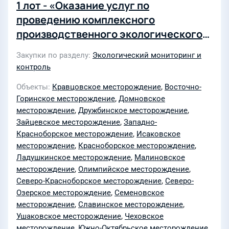
1 лот - «Оказание услуг по
проведению комплексного
производственного экологического
мониторинга при нефтедобыче на
Закупки по разделу
Экологический мониторинг и
Кравцовском месторождении (Д-6) в
контроль
2025 году»; 2 лот - «Оказание услуг
Объекты
Кравцовское месторождение
,
Восточно-
по проведению мониторинга
Горинское месторождение
,
Домновское
состояния окружающей природной
месторождение
,
Дружбинское месторождение
,
среды на Восточно-Горинском,
Зайцевское месторождение
,
Западно-
Домновском, Дружбинском,
Красноборское месторождение
,
Исаковское
месторождение
,
Красноборское месторождение
,
Зайцевском, Западно-
Ладушкинское месторождение
,
Малиновское
Красноборском, Исаковском,
месторождение
,
Олимпийское месторождение
,
Красноборском, Ладушкинском,
Северо-Красноборское месторождение
,
Северо-
Малиновском, Олимпийском, Северо-
Озерское месторождение
,
Семеновское
Красноборском, Северо-Озёрском,
месторождение
,
Славинское месторождение
,
Ушаковское месторождение
,
Чеховское
Семеновском, Славинском,
месторождение
,
Южно-Октябрьское месторождение
,