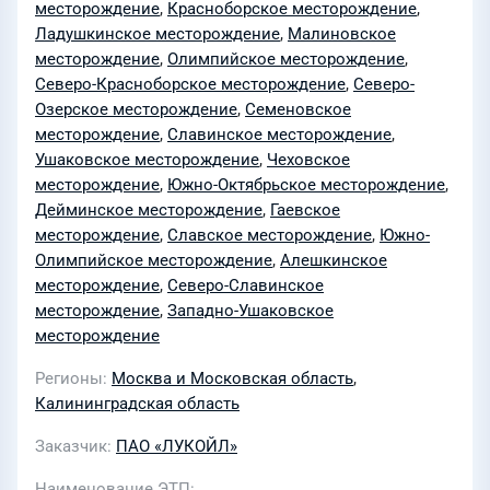
месторождение
,
Красноборское месторождение
,
Зайцевском, Западно-
Ладушкинское месторождение
,
Малиновское
Красноборском, Исаковском,
месторождение
,
Олимпийское месторождение
,
Красноборском, Ладушкинском,
Северо-Красноборское месторождение
,
Северо-
Малиновском, Олимпийском, Северо-
Озерское месторождение
,
Семеновское
Красноборском, Северо-Озёрском,
месторождение
,
Славинское месторождение
,
Ушаковское месторождение
,
Чеховское
Семеновском, Славинском,
месторождение
,
Южно-Октябрьское месторождение
,
Ушаковском, Чеховском, Южно-
Дейминское месторождение
,
Гаевское
Октябрьском, Дейминском, Гаевском,
месторождение
,
Славское месторождение
,
Южно-
Славском, Южно-Олимпийском,
Олимпийское месторождение
,
Алешкинское
Алешкинском, Северо-Славинском,
месторождение
,
Северо-Славинское
месторождение
,
Западно-Ушаковское
Западно-Ушаковском участках недр и
месторождение
месторождении D41 в 2024 году»
Регионы
Москва и Московская область
,
Калининградская область
Заказчик
ПАО «ЛУКОЙЛ»
Наименование ЭТП