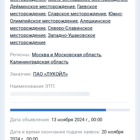
Ушаковском, Чеховском, Южно-
Дейминское месторождение
,
Гаевское
Октябрьском, Дейминском, Гаевском,
месторождение
,
Славское месторождение
,
Южно-
Славском, Южно-Олимпийском,
Олимпийское месторождение
,
Алешкинское
Алешкинском, Северо-Славинском,
месторождение
,
Северо-Славинское
месторождение
,
Западно-Ушаковское
Западно-Ушаковском участках недр и
месторождение
месторождении D41 в 2025 году»
Регионы
Москва и Московская область
,
Калининградская область
Заказчик
ПАО «ЛУКОЙЛ»
Наименование ЭТП
Дата объявления
13 ноября 2024 г., 00:00
Дата и время окончания подачи заявок
20 ноября
2024 г., 00:00