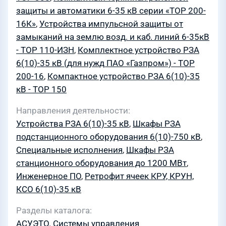
защиты и автоматики 6-35 кВ серии «ТОР 200-
16К»
,
Устройства импульсной защиты от
замыканий на землю возд. и каб. линий 6-35кВ
- ТОР 110-ИЗН
,
Комплектное устройство РЗА
6(10)-35 кВ (для нужд ПАО «Газпром») - ТОР
200-16
,
Компактное устройство РЗА 6(10)-35
кВ - ТОР 150
Направления деятельности
Устройства РЗА 6(10)-35 кВ
,
Шкафы РЗА
подстанционного оборудования 6(10)-750 кВ
,
Специальные исполнения
,
Шкафы РЗА
станционного оборудования до 1200 МВт
,
Инженерное ПО
,
Ретрофит ячеек КРУ, КРУН,
КСО 6(10)-35 кВ
Разделы каталога
АСУЭТО. Системы управления