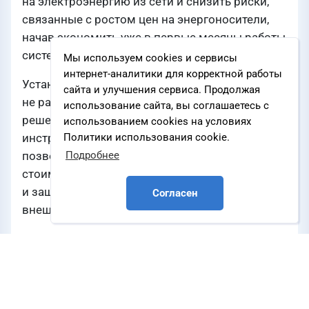
на электроэнергию из сети и снизить риски,
связанные с ростом цен на энергоносители,
начав экономить уже в первые месяцы работы
системы.
Мы используем cookies и сервисы
интернет-аналитики для корректной работы
Установка солнечных панелей уже
сайта и улучшения сервиса. Продолжая
не рассматривается как экспериментальное
использование сайта, вы соглашаетесь с
решение. Это полноценный финансовый
использованием cookies на условиях
инструмент с чёткой экономической моделью,
Политики использования cookie.
позволяющий компаниям зафиксировать
Подробнее
стоимость киловатт-часа на ближайшие 30 лет
и защитить свой бюджет от постоянного роста
Согласен
внешних тарифов на электроэнергию.
Что подталкивает бизнес к переходу
на собственную генерацию