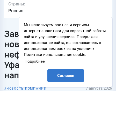
Страны
Россия
Мы используем cookies и сервисы
Завершено подключение
интернет-аналитики для корректной работы
сайта и улучшения сервиса. Продолжая
нового участка
использование сайта, вы соглашаетесь с
использованием cookies на условиях
нефтепродуктопровода
Политики использования cookie.
Уфа – Западное
Подробнее
направление
Согласен
7 августа 2026
НОВОСТЬ КОМПАНИИ
Компания
АО «Транснефть – Урал»
АО «Транснефть — Урал» выполнило комплекс