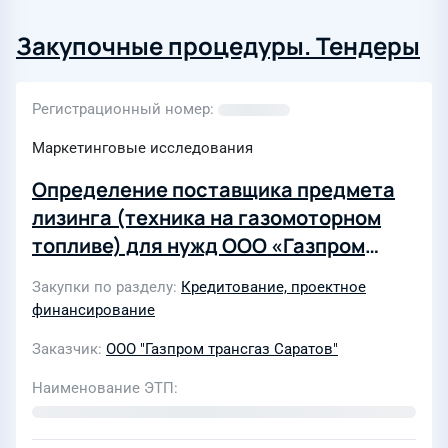
Закупочные процедуры. Тендеры
Регистрационный номер
Маркетинговые исследования
Определение поставщика предмета
лизинга (техника на газомоторном
топливе) для нужд ООО «Газпром
трансгаз Саратов» в 2024 году
Закупки по разделу
Кредитование, проектное
(№0037/24/4.3/00060044/
финансирование
ТГСаратов/ПР//Э/18.07.2024)
Заказчик
ООО "Газпром трансгаз Саратов"
Наименование ЭТП