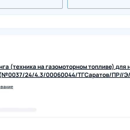
га (техника на газомоторном топливе) для
у (№0037/24/4.3/00060044/ТГСаратов/ПР//Э/
ование