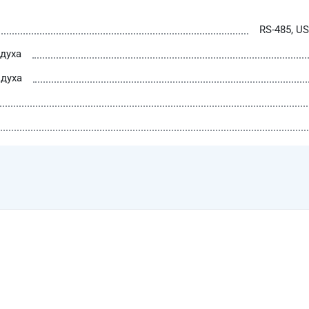
RS-485, US
духа
духа