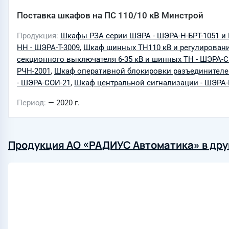
Поставка шкафов на ПС 110/10 кВ Минстрой
Продукция
Шкафы РЗА серии ШЭРА - ШЭРА-Н-БРТ-1051 и
НН - ШЭРА-Т-3009
,
Шкаф шинных ТН110 кВ и регулировани
секционного выключателя 6-35 кВ и шинных ТН - ШЭРА-С
РЧН-2001
,
Шкаф оперативной блокировки разъединителей 
- ШЭРА-СОИ-21
,
Шкаф центральной сигнализации - ШЭРА-
Период
— 2020 г.
Продукция АО «РАДИУС Автоматика» в дру