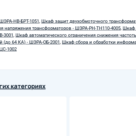
 ШЭРА-НВ-БРТ-1051
,
Шкаф защит двухобмоточного трансформат
я напряжения трансформаторов - ШЭРА-РН-ТН110-4005
,
Шкаф 
В-3001
,
Шкаф автоматического ограничения снижения частоты
(до 64 КА) - ШЭРА-ОБ-2001
,
Шкаф сбора и обработки информа
ЦС-1002
гих категориях