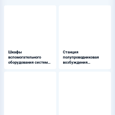
Шкафы
Станция
вспомогательного
полупроводниковая
оборудования системы
возбуждения
АИИС - ШНЭ 9500
синхронных
электродвигателей -
СПВД-Б