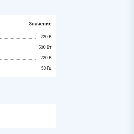
Значение
220 В
500 Вт
220 В
50 Гц