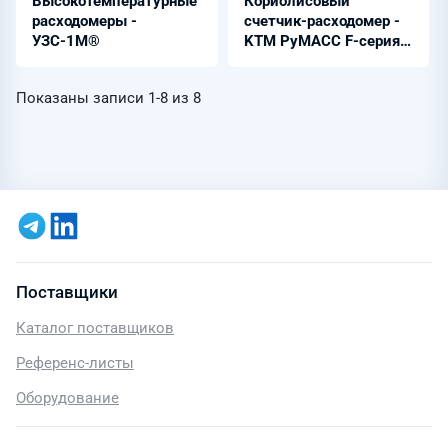
Высокотемпературные
Кориолисовый
расходомеры -
счетчик-расходомер -
УЗС-1М®
KTM РуМАСС F-серия
компактная версия®
Показаны записи
1-8
из
8
Поставщики
Каталог поставщиков
Референс-листы
Оборудование