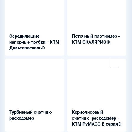
Осредняющие
Поточный плотномер -
напорные трубки - KTM
КТМ СКАЛЯРИС®
Дельтапаскаль®
Турбинный счетчик-
Кориолисовый
расходомер
счетчик- расходомер -
KTM РуМАСС Е-серия®