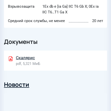
Взрывозащита
1Ex db e [ia Ga] IIC T6 Gb X; 0Ex ia
IIC T6…T1 Ga X
Средний срок службы, не менее
20 лет
Документы
Скалярис
pdf, 5,321 МиБ
Новости