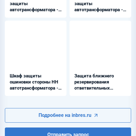
защиты
защиты
автотрансформатора -
автотрансформатора -
Бреслер-0117.72Х
Бреслер-0117.73Х
Шкаф защиты
Защита ближнего
ошиновки стороны НН
резервирования
автотрансформатора -
ответвительных
Бреслер-0117.74Х
подстанций -
Бреслер-0117.020
Подробнее на inbres.ru
Отправить запрос