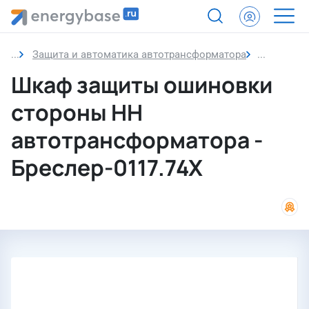
Защита и автоматика автотрансформатора
Шкаф защ
Шкаф защиты ошиновки
стороны НН
автотрансформатора -
Бреслер-0117.74Х