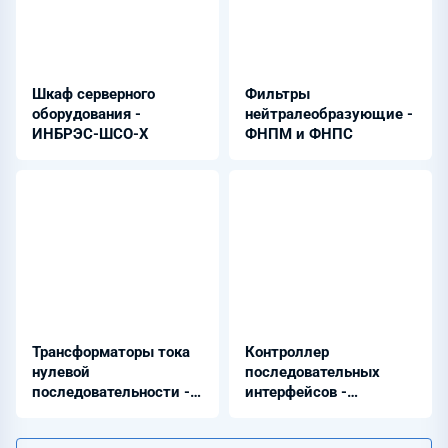
Шкаф серверного
Фильтры
оборудования -
нейтралеобразующие -
ИНБРЭС-ШСО-Х
ФНПМ и ФНПС
Трансформаторы тока
Контроллер
нулевой
последовательных
последовательности -
интерфейсов -
Бреслер-ТЗЛ и
ИНБРЭС-КПИ-0402
Бреслер-ТЗРЛ