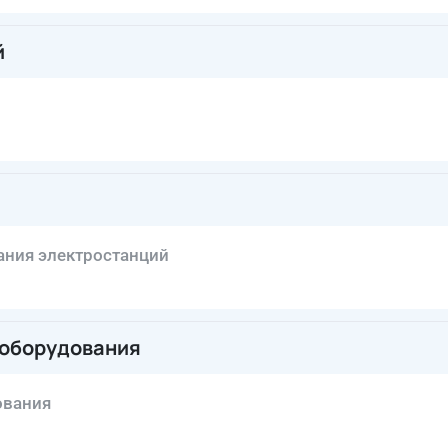
й
ания электростанций
 оборудования
ования