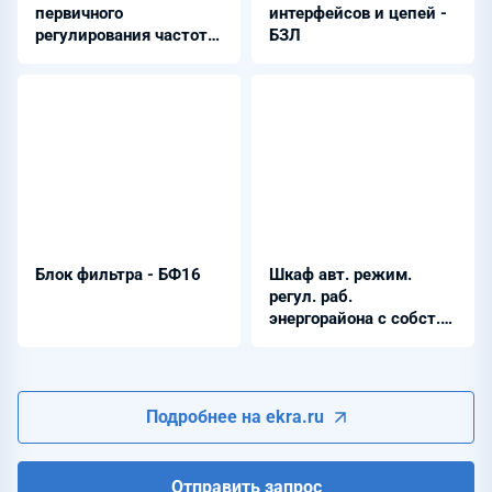
первичного
интерфейсов и цепей -
регулирования частоты
БЗЛ
(ОПРЧ) СЭС и ВЭС -
ШЭЭ 22Х 0220
Блок фильтра - БФ16
Шкаф авт. режим.
регул. раб.
энергорайона с собст.
источ. ген. - ШЭЭ 22Х
02ХХ
Подробнее на ekra.ru
Отправить запрос