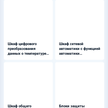
Шкаф цифрового
Шкаф сетевой
преобразования
автоматики с функцией
данных о температуре
автоматики
окружающей среды -
опережающего
ШНЭ 9933.001
деления сети - ШЭЭ
22Х 0640
Шкаф общего
Блоки защиты