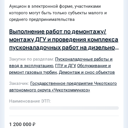
Аукцион в электронной форме, участниками
которого могут быть только субъекты малого и
среднего предпринимательства
Выполнение работ по демонтажу/
монтажу ДГУ и проведения комплекса
пусконаладочных работ на дизельном
генераторе типа АД 280-Т400 зав.
Закупки по разделам
Пусконаладочные работы и
2024040122, 2024 года выпуска, на
ввод в эксплуатацию
,
ГПУ и ДГУ
,
Обслуживание и
ДЭС сп. Канчалан
ремонт газовых турбин
,
Демонтаж и снос объектов
Заказчик
Государственное предприятие Чукотского
автономного округа «Чукоткоммунхоз»
Наименование ЭТП
1 200 000 ₽