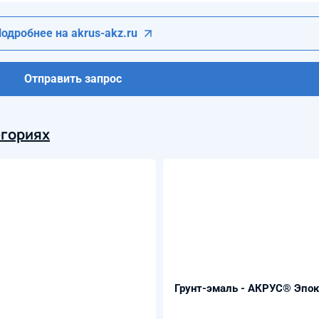
одробнее на akrus-akz.ru
Отправить запрос
егориях
Грунт-эмаль - АКРУС® Эпокс