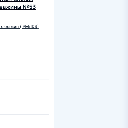
кважины №53
скважин (IPM/IDS)