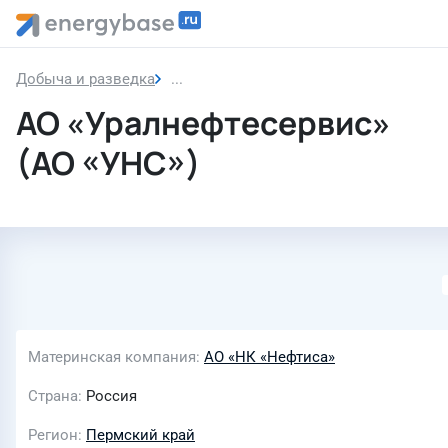
Добыча и разведка
АО «Уралнефтесервис» (АО «УНС»)
АО «Уралнефтесервис»
(АО «УНС»)
Материнская компания
АО «НК «Нефтиса»
Страна
Россия
Регион
Пермский край