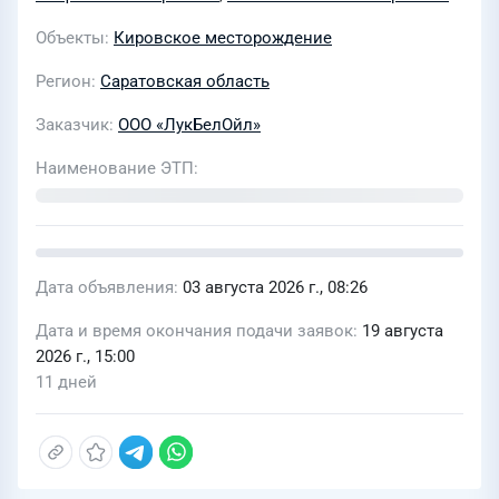
размещения в пластах горных пород
попутных вод и вод, использованных
Объекты
Кировское месторождение
для собственных производственных и
Регион
Саратовская область
технологических нужд при разведке и
добыче углеводородного сырья в
Заказчик
ООО «ЛукБелОйл»
пределах Кировского участка недр
Наименование ЭТП
Дата объявления
03 августа 2026 г., 08:26
Дата и время окончания подачи заявок
19 августа
2026 г., 15:00
11 дней