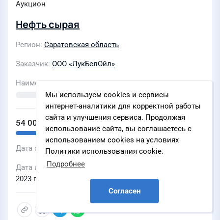
Аукцион
Нефть сырая
Регион
Саратовская область
Заказчик
ООО «ЛукБелОйл»
Наименование ЭТП
Мы используем cookies и сервисы
интернет-аналитики для корректной работы
сайта и улучшения сервиса. Продолжая
54 000 ₽
использование сайта, вы соглашаетесь с
использованием cookies на условиях
Дата объявления
26 декабря 2023 г., 08:04
Политики использования cookie.
Подробнее
Дата и время окончания подачи заявок
26 декабря
2023 г., 12:30
Согласен