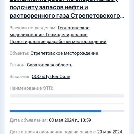
подсчету запасов нефти и
растворенного газа Стрепетовского
нефтяного месторождения
Закупки по разделам
Геологическое
Саратовской области и
моделирование. Геомоделирование
,
технологическая схема разработки
Проектирование разработки месторождений
Стрепетовского нефтяного
Объекты
Стрепетовское месторождение
месторождения Саратовской области
Регион
Саратовская область
Заказчик
ООО «ЛукБелОйл»
Наименование ЭТП
Дата объявления
03 мая 2024 г., 13:59
Дата и время окончания подачи заявок
20 мая 2024