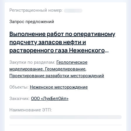
Регистрационный номер
Запрос предложений
Выполнение работ по оперативному
подсчету запасов нефти и
растворенного газа Неженского
нефтяного месторождения
Закупки по разделам
Геологическое
Саратовской области и
моделирование. Геомоделирование
,
технологическая схема разработки
Проектирование разработки месторождений
Неженского месторождения
Объекты
Неженское месторождение
Саратовской области
Заказчик
ООО «ЛукБелОйл»
Наименование ЭТП