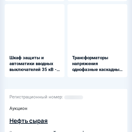
Шкаф защиты и
Трансформаторы
автоматики вводных
напряжения
выключателей 35 кВ -
однофазные каскадные
ШЭРА-ВВ-2203
масляные - НКФ-330-
73У1
Регистрационный номер
Аукцион
Нефть сырая