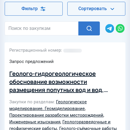
Фильтр
Сортировать
Регистрационный номер
Запрос предложений
Геолого-гидрогеологическое
обоснование возможности
размещения попутных вод и вод,
использованных для собственных
Закупки по разделам
Геологическое
производственных и технологических
моделирование. Геомоделирование
,
нужд в пределах Кировского участка
Проектирование разработки месторождений
,
недр. Технический проект
Инженерные изыскания
,
Геологоразведочные и
геофизические работы
,
Геолого-съёмочные работы