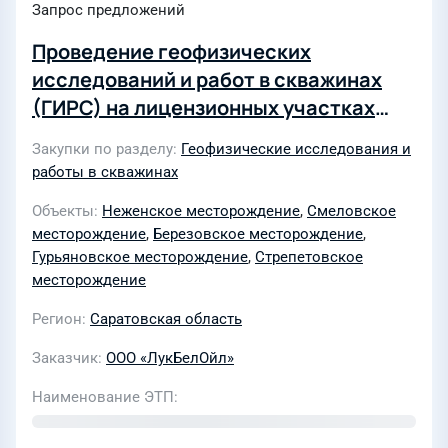
Запрос предложений
Проведение геофизических
исследований и работ в скважинах
(ГИРС) на лицензионных участках
ООО "ЛукБелОйл" в 2025г
Закупки по разделу
Геофизические исследования и
работы в скважинах
Объекты
Неженское месторождение
,
Смеловское
месторождение
,
Березовское месторождение
,
Гурьяновское месторождение
,
Стрепетовское
месторождение
Регион
Саратовская область
Заказчик
ООО «ЛукБелОйл»
Наименование ЭТП