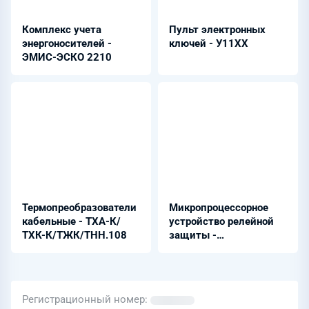
Комплекс учета
Пульт электронных
энергоносителей -
ключей - У11ХХ
ЭМИС-ЭСКО 2210
Термопреобразователи
Микропроцессорное
кабельные - ТХА-К/
устройство релейной
ТХК-К/ТЖК/ТНН.108
защиты -
АГАТ-200.АЧР
Регистрационный номер