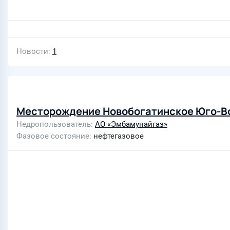
Новости
1
Месторождение Новобогатинское Юго-В
Недропользователь
АО «Эмбамунайгаз»
Фазовое состояние
нефтегазовое