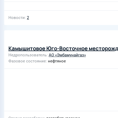
Новости
2
Камышитовое Юго-Восточное месторож
Недропользователь
АО «Эмбамунайгаз»
Фазовое состояние
нефтяное