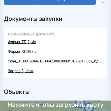
Документы закупки
Наименование документа
Форма_ТП[2].xls
Форма_КП[9].xls
скан_31300160447Д-П-042.800.000-ИОС7.2-ТТ-002_бд.pdf
Запрос[3].docx
Объекты
Нажмите чтобы загрузить карту