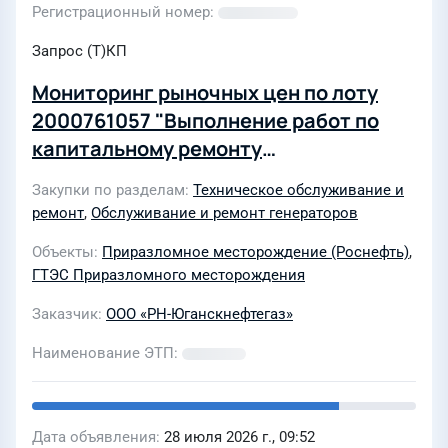
Регистрационный номер
Запрос (Т)КП
Мониторинг рыночных цен по лоту
2000761057 "Выполнение работ по
капитальному ремонту
турбогенераторов ТК-4-2 РУХЛ3 ЭСН
Закупки по разделам
Техническое обслуживание и
Приразломная"
ремонт
,
Обслуживание и ремонт генераторов
Объекты
Приразломное месторождение (Роснефть)
,
ГТЭС Приразломного месторождения
Заказчик
ООО «РН-Юганскнефтегаз»
Наименование ЭТП
Дата объявления
28 июля 2026 г., 09:52