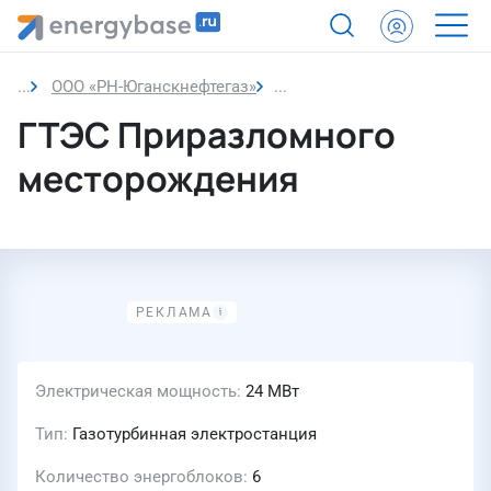
ООО «РН-Юганскнефтегаз»
ГТЭС Приразломного мес
ГТЭС Приразломного
месторождения
Электрическая мощность
24 МВт
Тип
Газотурбинная электростанция
Количество энергоблоков
6