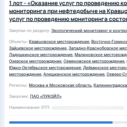
1 лот - «Оказание услуг по проведению 
мониторинга при нефтедобыче на Кравцов
услуг по проведению мониторинга состо
Домновском, Дружбинском, Зайцевском,
Закупки по разделу
Экологический мониторинг и контр
Ладушкинском, Малиновском, Олимпийск
Семеновском, Славинском, Ушаковском, 
Объекты
Кравцовское месторождение
,
Восточно-Горинс
Зайцевское месторождение
,
Западно-Красноборское ме
Славском, Южно-Олимпийском, Алешкинс
Ладушкинское месторождение
,
Малиновское месторожд
недр и месторождении D41 в 2025 году»
Озерское месторождение
,
Семеновское месторождение
,
Южно-Октябрьское месторождение
,
Дейминское местор
месторождение
,
Алешкинское месторождение
,
Северо-С
Регионы
Москва и Московская область
,
Калининградска
Заказчик
ПАО «ЛУКОЙЛ»
Наименование ЭТП