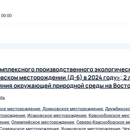
 00:00
комплексного производственного экологичес
ском месторождении (Д-6) в 2024 году»; 2 
яния окружающей природной среды на Вост
 Западно-Красноборском, Исаковском, Крас
оль
ом, Северо-Красноборском, Северо-Озёрск
Чеховском, Южно-Октябрьском, Дейминском
кое месторождение
,
Домновское месторождение
,
Дружбинско
сторождение
,
Исаковское месторождение
,
Красноборское ме
ком, Северо-Славинском, Западно-Ушаковс
ение
,
Олимпийское месторождение
,
Северо-Красноборское м
Славинское месторождение
,
Ушаковское месторождение
,
Чех