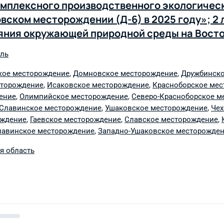
комплексного производственного экологичес
ском месторождении (Д-6) в 2025 году»; 2 
яния окружающей природной среды на Вост
 Западно-Красноборском, Исаковском, Крас
оль
ом, Северо-Красноборском, Северо-Озёрск
Чеховском, Южно-Октябрьском, Дейминском
кое месторождение
,
Домновское месторождение
,
Дружбинско
сторождение
,
Исаковское месторождение
,
Красноборское ме
ком, Северо-Славинском, Западно-Ушаковс
ение
,
Олимпийское месторождение
,
Северо-Красноборское м
Славинское месторождение
,
Ушаковское месторождение
,
Чех
ождение
,
Гаевское месторождение
,
Славское месторождение
,
лавинское месторождение
,
Западно-Ушаковское месторожде
я область