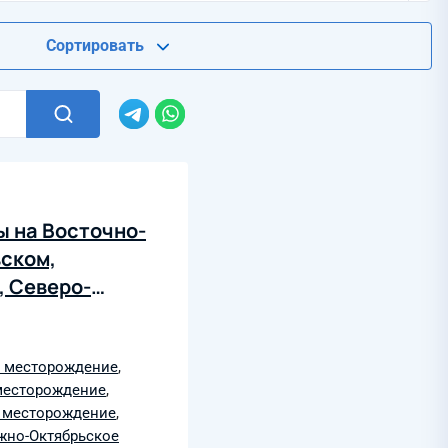
Сортировать
ы на Восточно-
ском,
, Северо-
Дейминском,
но-Ушаковском
 месторождение
,
месторождение
,
 месторождение
,
но-Октябрьское