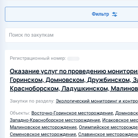
Фильтр
Регистрационный номер
Оказание услуг по проведению монитори
Горинском, Домновском, Дружбинском, З
Красноборском, Ладушкинском, Малинов
Озёрском, Семеновском, Славинском, У
Закупки по разделу
Экологический мониторинг и контр
Гаевском, Славском, Южно-Олимпийском
участках недр и месторождении D41 в 20
Объекты
Восточно-Горинское месторождение
,
Домновск
Западно-Красноборское месторождение
,
Исаковское ме
Малиновское месторождение
,
Олимпийское месторожде
Семеновское месторождение
,
Славинское месторожден