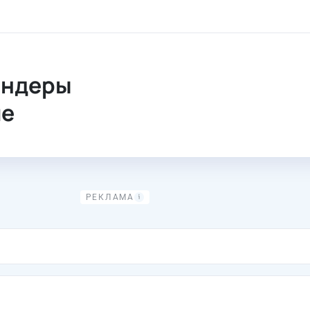
 Тендеры
ендеры
ие