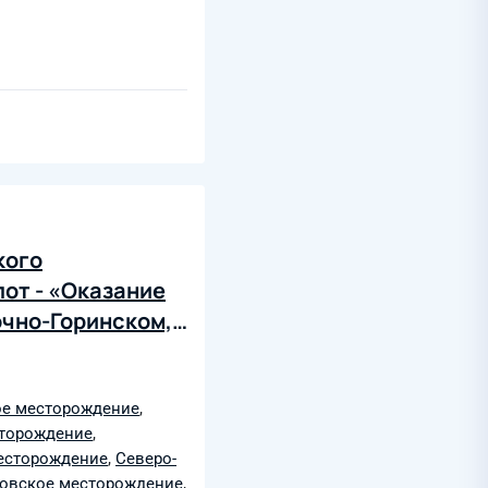
кого
лот - «Оказание
очно-Горинском,
ноборском,
ом,
, Гаевском,
е месторождение
,
сторождение
,
ком участках
есторождение
,
Северо-
овское месторождение
,