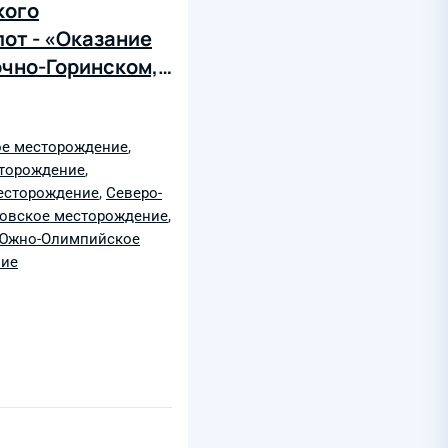
кого
лот - «Оказание
очно-Горинском,
ноборском,
ом,
, Гаевском,
е месторождение
,
сторождение
,
ком участках
есторождение
,
Северо-
овское месторождение
,
Южно-Олимпийское
ние