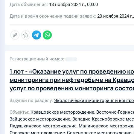
Дата объявления
13 ноября 2024 г., 00:00
Дата и время окончания подачи заявок
20 ноября 2024 г.,
Регистрационный номер
1 лот - «Оказание услуг по проведению 
мониторинга при нефтедобыче на Кравцов
услуг по проведению мониторинга состо
Домновском, Дружбинском, Зайцевском,
Закупки по разделу
Экологический мониторинг и контр
Ладушкинском, Малиновском, Олимпийск
Семеновском, Славинском, Ушаковском, 
Объекты
Кравцовское месторождение
,
Восточно-Горинс
Зайцевское месторождение
,
Западно-Красноборское ме
Славском, Южно-Олимпийском, Алешкинс
Ладушкинское месторождение
,
Малиновское месторожд
недр и месторождении D41 в 2024 году»
Озерское месторождение
,
Семеновское месторождение
,