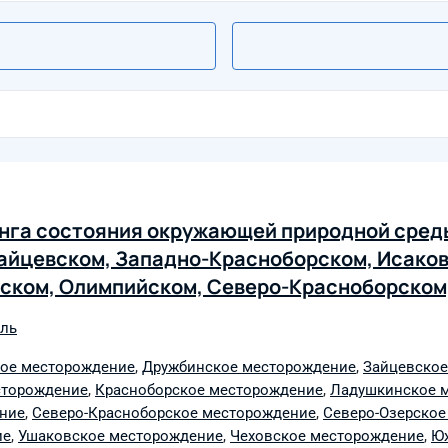
нга состояния окружающей природной сред
айцевском, Западно-Красноборском, Исаков
ском, Олимпийском, Северо-Красноборском
шаковском, Чеховском, Южно-Октябрьском, 
оль
, Алешкинском, Северо-Славинском, Запад
25 году
ое месторождение
,
Дружбинское месторождение
,
Зайцевское
сторождение
,
Красноборское месторождение
,
Ладушкинское 
ние
,
Северо-Красноборское месторождение
,
Северо-Озерское
ие
,
Ушаковское месторождение
,
Чеховское месторождение
,
Юж