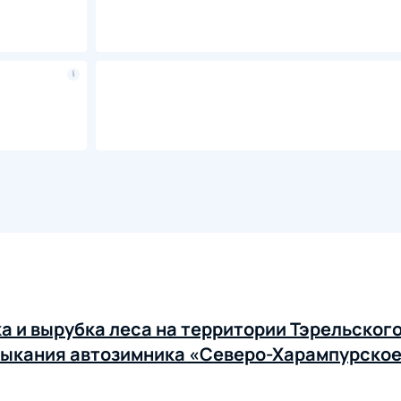
а и вырубка леса на территории Тэрельског
мыкания автозимника «Северо-Харампурско