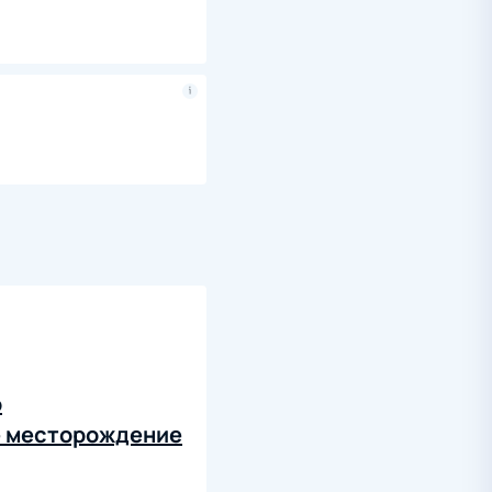
о
е месторождение