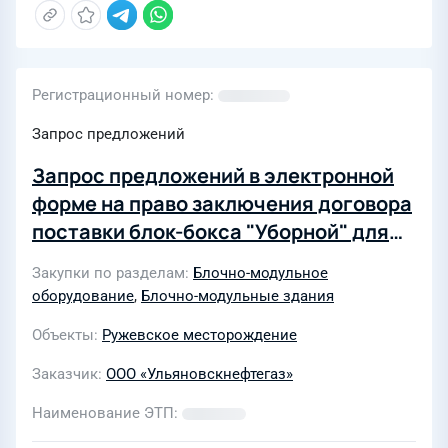
Регистрационный номер
Запрос предложений
Запрос предложений в электронной
форме на право заключения договора
поставки блок-бокса "Уборной" для
Ружевского месторождения ООО
Закупки по разделам
Блочно-модульное
"Ульяновскнефтегаз"
оборудование
,
Блочно-модульные здания
Объекты
Ружевское месторождение
Заказчик
ООО «Ульяновскнефтегаз»
Наименование ЭТП