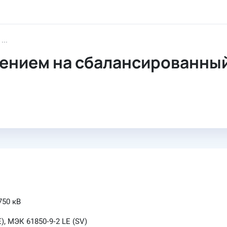
Шкаф ЧДА станций с выделением на сбалансированный эне
ением на сбалансированный
750 кВ
, МЭК 61850‑9‑2 LE (SV)