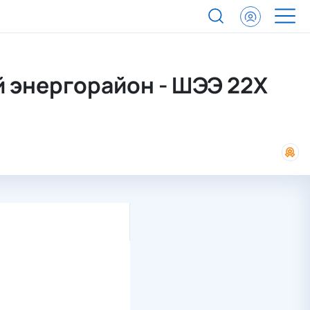
ргорайон
 энергорайон - ШЭЭ 22Х