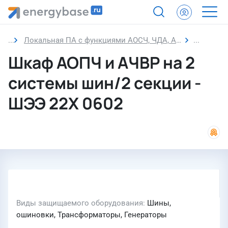
Локальная ПА с функциями АОСЧ, ЧДА, АОСН и САОН
Шкаф АО
Шкаф АОПЧ и АЧВР на 2
системы шин/2 секции -
ШЭЭ 22Х 0602
Виды защищаемого оборудования
Шины,
ошиновки, Трансформаторы, Генераторы