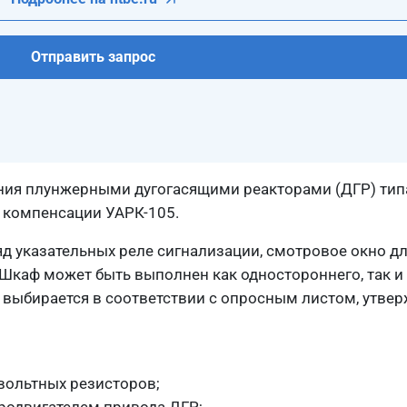
Отправить запрос
ния плунжерными дугогасящими реакторами (ДГР) ти
 компенсации УАРК-105.
яд указательных реле сигнализации, смотровое окно д
Шкаф может быть выполнен как одностороннего, так и
 выбирается в соответствии с опросным листом, утв
вольтных резисторов;