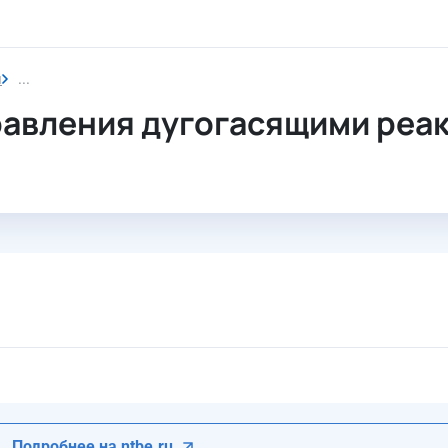
и
Шкаф автоматического управления дугогасящими реактор
авления дугогасящими реа
Подробнее на ntbe.ru