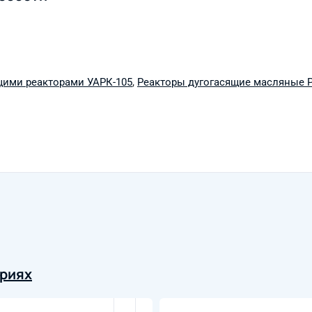
щими реакторами УАРК-105
,
Реакторы дугогасящие масляные Р
ориях