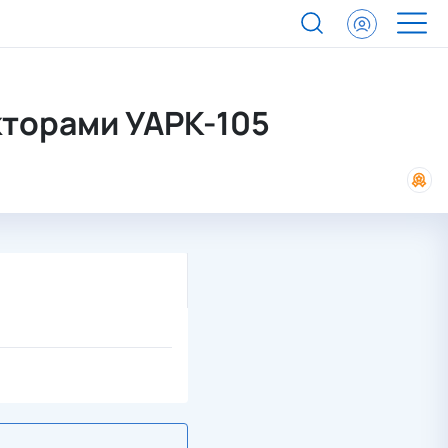
ами
кторами УАРК-105