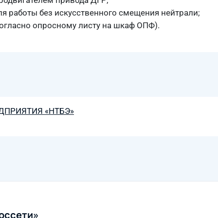
тродвигателем привода ДГР;
ля работы без искусственного смещения нейтрали;
огласно опросному листу на шкаф ОПФ).
ДПРИЯТИЯ «НТБЭ»
Россети»