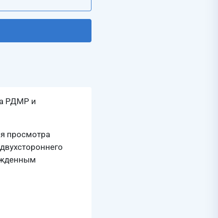
па РДМР и
ля просмотра
 двухстороннего
ержденным