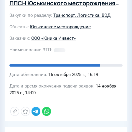
ППСН Юськинского месторождения
нефти АО «Белкамнефть» им. А.А.
Закупки по разделу
Транспорт. Логистика. ВЭД
Волкова в ХАЛ ПСП «Малая Пурга» АО
«Белкамнефть» им. А.А. Волкова
Объекты
Юськинское месторождение
Заказчик
ООО «Юника Инвест»
Наименование ЭТП
Дата объявления
16 октября 2025 г., 16:19
Дата и время окончания подачи заявок
14 ноября
2025 г., 14:00