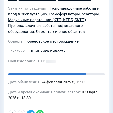
установке и проведению
Закупки по разделам
Пусконаладочные работы и
пусконаладочных работ силового
ввод в эксплуатацию
,
Трансформаторы, реакторы
,
трансформатора 250 кВА в КТП 10/04
Модульные подстанции (КТП, КТПБ, БКТП)
,
кВ куста №1 Гореловского
Пусконаладочные работы нефтегазового
оборудования
,
Демонтаж и снос объектов
месторождение нефти,
расположенного: УР, Увинский ра
Объекты
Гореловское месторождение
Заказчик
ООО «Юника Инвест»
Наименование ЭТП
Дата объявления
24 февраля 2025 г., 15:12
Дата и время окончания подачи заявок
03 марта
2025 г., 13:30