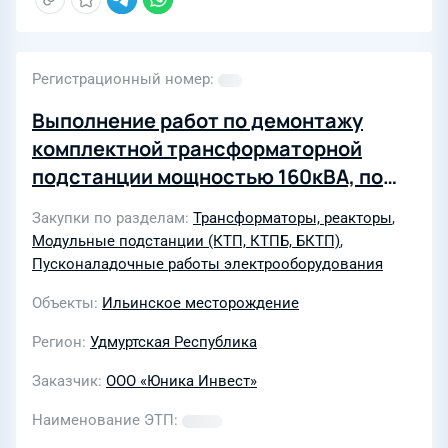
Регистрационный номер
Выполнение работ по демонтажу
комплектной трансформаторной
подстанции мощностью 160кВА, по
поставке, монтажу и проведению
Закупки по разделам
Трансформаторы, реакторы
,
пусконаладочных работ комплектной
Модульные подстанции (КТП, КТПБ, БКТП)
,
трансформаторной подстанции
Пусконаладочные работы электрооборудования
400кВА на куст №2 Ильинского
Объекты
Ильинское месторождение
месторождение нефти
Регион
Удмуртская Республика
Заказчик
ООО «Юника Инвест»
Наименование ЭТП