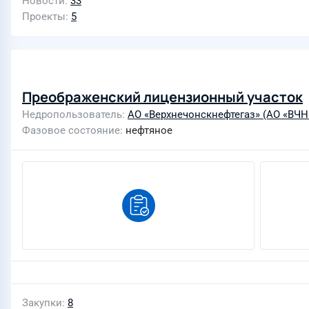
Новости
33
Проекты
5
Преображенский лицензионный участок
Недропользователь
АО «Верхнечонскнефтегаз» (АО «ВЧН
Фазовое состояние
нефтяное
Закупки
8