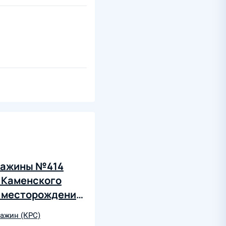
кважины №414
 Каменского
о месторождения"
ажин (КРС)