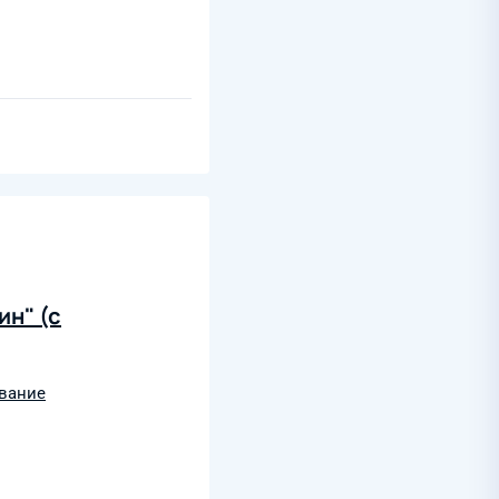
н" (с
вание