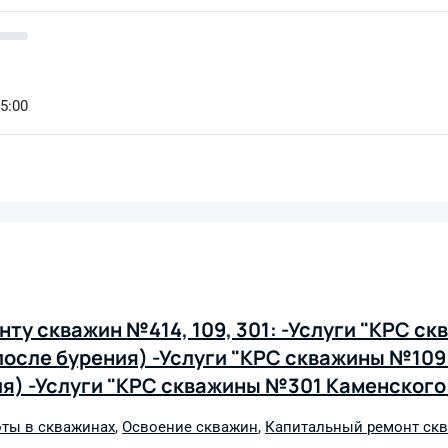
15:00
ту скважин №414, 109, 301: -Услуги "КРС с
осле бурения) -Услуги "КРС скважины №109
ия) -Услуги "КРС скважины №301 Каменског
я услуг: октябрь - ноябрь 2024 г
ты в скважинах
,
Освоение скважин
,
Капитальный ремонт скв