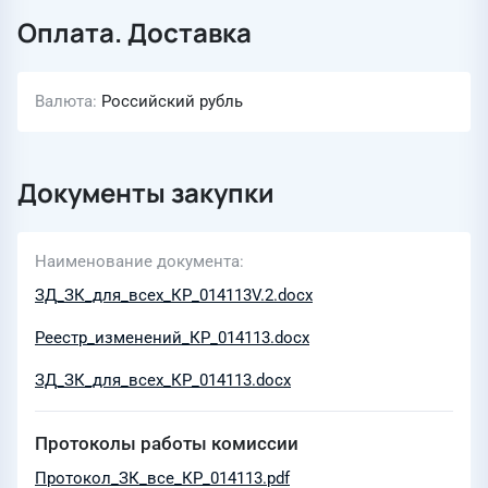
Оплата. Доставка
Валюта
Российский рубль
Документы закупки
Наименование документа
ЗД_ЗК_для_всех_КР_014113V.2.docx
Реестр_изменений_КР_014113.docx
ЗД_ЗК_для_всех_КР_014113.docx
Протоколы работы комиссии
Протокол_ЗК_все_КР_014113.pdf