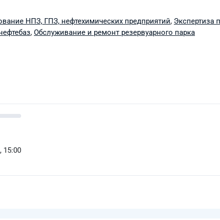
ование НПЗ, ГПЗ, нефтехимических предприятий
,
Экспертиза
нефтебаз
,
Обслуживание и ремонт резервуарного парка
, 15:00