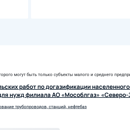
торого могут быть только субъекты малого и среднего предп
ьских работ по догазификации населенного 
О для нужд филиала АО «Мособлгаз» «Северо
вание трубопроводов, станций, нефтебаз