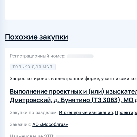
Похожие закупки
Регистрационный номер
ТОЛЬКО ДЛЯ МСП
Запрос котировок в электронной форме, участниками ко
Выполнение проектных и (или) изыскател
Дмитровский, д. Бунятино (ТЗ 3083), М
Закупки по разделам
Инженерные изыскания
,
Проектиро
Заказчик
АО «Мособлгаз»
Наименование ЭТП