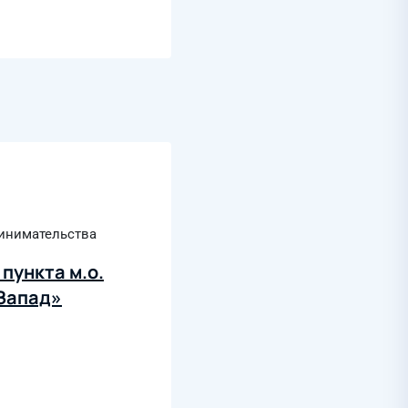
ринимательства
пункта м.о.
-Запад»