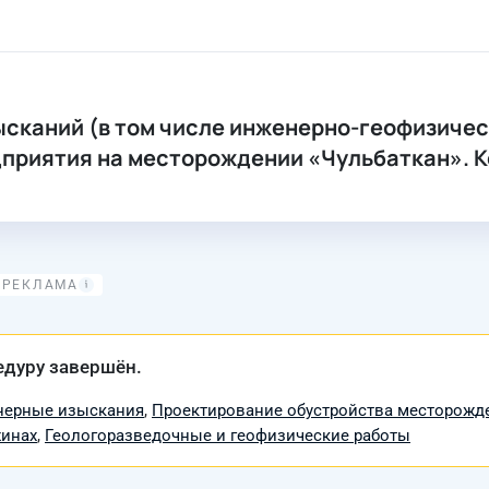
сканий (в том числе инженерно-геофизическ
приятия на месторождении «Чульбаткан». 
едуру завершён.
ерные изыскания
,
Проектирование обустройства месторожде
жинах
,
Геологоразведочные и геофизические работы