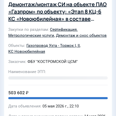
Демонтаж/монтаж СИ на объекте ПАО
«Газпром» по объекту: «Этап 8 КЦ-6
КС «Новоюбилейная» в составе
стройки «Реконструкция
Закупки по разделам
Сертификация.
компрессорных цехов на СМГ Ухта-
Метрологические услуги
,
Демонтаж и снос объектов
Торжок. II нитка (Ямал) на участке
Объекты
Газопровод Ухта - Торжок I, II
,
Ухта Грязовец» (051-2005529.0008) в
КС Новоюбилейная
целях проведения их поверки
Заказчик
ФБУ "КОСТРОМСКОЙ ЦСМ"
Наименование ЭТП
503 602 ₽
Дата объявления
05 мая 2026 г., 22:10