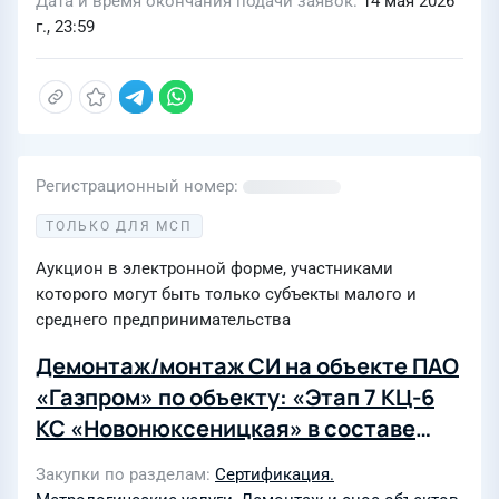
Дата и время окончания подачи заявок
14 мая 2026
г., 23:59
Регистрационный номер
ТОЛЬКО ДЛЯ МСП
Аукцион в электронной форме, участниками
которого могут быть только субъекты малого и
среднего предпринимательства
Демонтаж/монтаж СИ на объекте ПАО
«Газпром» по объекту: «Этап 7 КЦ-6
КС «Новонюксеницкая» в составе
стройки «Реконструкция
Закупки по разделам
Сертификация.
компрессорных цехов на СМГ Ухта-