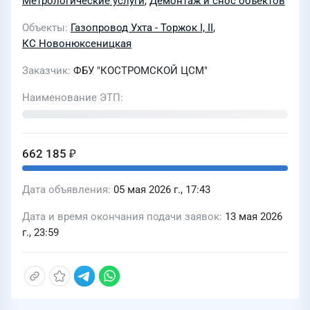
Метрологические услуги
,
Демонтаж и снос объектов
Торжок. II нитка (Ямал) на участке
Объекты
Газопровод Ухта - Торжок I, II
,
Ухта Грязовец» (051-2005529.0007) в
КС Новонюксеницкая
целях проведения их поверки
Заказчик
ФБУ "КОСТРОМСКОЙ ЦСМ"
Наименование ЭТП
662 185 ₽
Дата объявления
05 мая 2026 г., 17:43
Дата и время окончания подачи заявок
13 мая 2026
г., 23:59