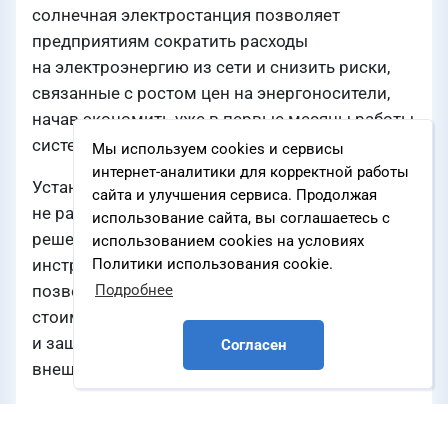
солнечная электростанция позволяет
предприятиям сократить расходы
на электроэнергию из сети и снизить риски,
связанные с ростом цен на энергоносители,
начав экономить уже в первые месяцы работы
системы.
Мы используем cookies и сервисы
интернет-аналитики для корректной работы
Установка солнечных панелей уже
сайта и улучшения сервиса. Продолжая
не рассматривается как экспериментальное
использование сайта, вы соглашаетесь с
решение. Это полноценный финансовый
использованием cookies на условиях
инструмент с чёткой экономической моделью,
Политики использования cookie.
позволяющий компаниям зафиксировать
Подробнее
стоимость киловатт-часа на ближайшие 30 лет
и защитить свой бюджет от постоянного роста
Согласен
внешних тарифов на электроэнергию.